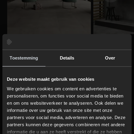
Eindeloze opties
Toestemming
Details
Over
Keramische tegels zijn er niet alleen te krijgen in
Deze website maakt gebruik van cookies
diverse afmetingen en kleuren, maar ook met
We gebruiken cookies om content en advertenties te
verschillende afwerkingen en stijlen. Denk aan
personaliseren, om functies voor social media te bieden
marmer
,
beton
,
terrazzo
of juist
hout
. Elke tegel
en om ons websiteverkeer te analyseren. Ook delen we
heeft zijn unieke en eigen uitstraling. Kleine tegels in
informatie over uw gebruik van onze site met onze
een gave kleur en een bijzonder legpatroon
partners voor social media, adverteren en analyse. Deze
partners kunnen deze gegevens combineren met andere
kunnen de ruimte speels maken. Grote tegels
informatie die u aan ze heeft verstrekt of die ze hebben