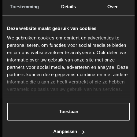
Toestemming
Details
Over
Deze website maakt gebruik van cookies
INSPIRATIE
TIPS
We gebruiken cookies om content en advertenties te
Maak je
Subsidie op uw
personaliseren, om functies voor social media te bieden
badkamer
nieuwe
en om ons websiteverkeer te analyseren. Ook delen we
herfstproof in 6
elektrische
informatie over uw gebruik van onze site met onze
stappen
kookplaat
partners voor social media, adverteren en analyse. Deze
partners kunnen deze gegevens combineren met andere
informatie die u aan ze heeft verstrekt of die ze hebben
verzameld op basis van uw gebruik van hun services.
2
3
4
5
6
7
8
Toestaan
Aanpassen